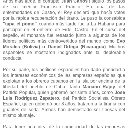
Años más tarde, el corrupto
Juan Carlos I
siguió los pasos
de su mentor Francisco Franco. En una de las
enfermedades de Castro, el Rey declaró que hacía votos
por la rápida recuperación del tirano. Le puso la consabida
"tapa el pomo"
cuando más tarde fue a La Habana para
participar en el entierro de Fidel Castro. En el curso del
sepelio, el monarca fue retratado junto a algunos de los
líderes políticos más controvertidos del mundo como
Evo
Morales (Bolivia) o Daniel Ortega (Nicaragua)
. Muchos
españoles se mostraron indignados ante tal deplorable
conducta.
Por su parte, los políticos españoles han dado prioridad a
los intereses económicos de las empresas españolas que
explotan a los obreros cubanos en la Isla por encima de la
libertad del pueblo de Cuba. Tanto
Mariano Rajoy
, del
Partido Popular, quien gobernó por siete años, como
Jose
Luis Rodriguez Zapatero,
del Partido Socialista Obrero
Español, quien gobernó por 8 años, trataron a la tiranía con
guantes de seda. Ambos han demostrado ser tiñosas del
mismo plumaje.
Para tener una idea de la complicidad de las empresas