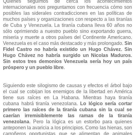
Quienes seguimos de cerca los acontecimientos
internacionales nos preguntamos con frecuencia cómo son
posibles las siderales contradicciones en las políticas de
muchos países y organizaciones con respecto a las tiranías
de Cuba y Venezuela. La tiranía cubana lleva 60 años no
sólo oprimiendo a nuestro pueblo sino exportando guerra,
miseria y muerte a otros países del Continente Americano.
Venezuela es el caso más destacado y más prolongado.
Sin
Fidel Castro no habría existido un Hugo Chávez. Sin
Hugo Chávez no habría surgido un Nicolas Maduros.
Sin estos tres demonios Venezuela sería hoy un país
próspero y un pueblo libre
.
Siguiendo este silogismo de causas y efectos el árbol bajo
el cual se cobijan los enemigos de la libertad en América
tiene sus raíces en La Habana. Mientras haya tiranía
cubana habrá tiranía venezolana.
Lo lógico sería cortar
primero las raíces de la tiranía cubana sin la cual se
caerían irremisiblemente las ramas de la tiranía
venezolana
. Pero la lógica es un estorbo para quienes
anteponen la avaricia a los principios. Como las hienas, son
carroñeros oportunistas que se alimentan de animales