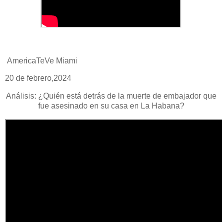
AmericaTeVe Miami
20 de febrero,2024
Análisis: ¿Quién está detrás de la muerte de embajador que
fue asesinado en su casa en La Habana?