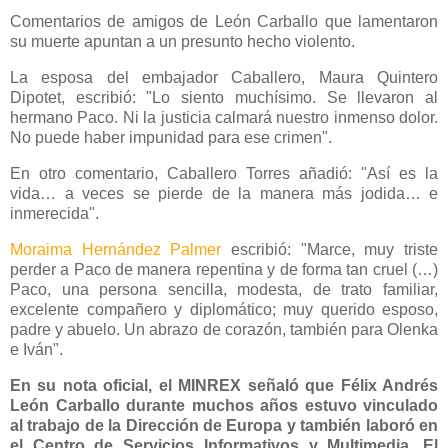
Comentarios de amigos de León Carballo que lamentaron
su muerte apuntan a un presunto hecho violento.
La esposa del embajador Caballero, Maura Quintero
Dipotet, escribió: "Lo siento muchísimo. Se llevaron al
hermano Paco. Ni la justicia calmará nuestro inmenso dolor.
No puede haber impunidad para ese crimen".
En otro comentario, Caballero Torres añadió: "Así es la
vida… a veces se pierde de la manera más jodida… e
inmerecida".
Moraima Hernández Palmer
escribió: "Marce, muy triste
perder a Paco de manera repentina y de forma tan cruel (…)
Paco, una persona sencilla, modesta, de trato familiar,
excelente compañero y diplomático; muy querido esposo,
padre y abuelo. Un abrazo de corazón, también para Olenka
e Iván".
En su nota oficial, el MINREX señaló que Félix Andrés
León Carballo durante muchos años estuvo vinculado
al trabajo de la Dirección de Europa y también laboró en
el Centro de Servicios Informativos y Multimedia. El